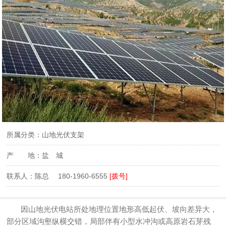
所属分类：山地光伏支架
产 地：盐 城
联系人：陈总 180-1960-6555
[拨号]
因山地光伏电站所处地理位置地形高低起伏、坡向差异大，
部分区域沟壑纵横交错，局部伴有小型水冲沟或高原岩石芽残